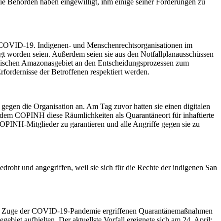
ie Behörden haben eingewilligt, ihm einige seiner Forderungen zu
t COVID-19. Indigenen- und Menschenrechtsorganisationen im
igt worden seien. Außerdem seien sie aus den Notfallplanausschüssen
ianischen Amazonasgebiet an den Entscheidungsprozessen zum
fordernisse der Betroffenen respektiert werden.
gen die Organisation an. Am Tag zuvor hatten sie einen digitalen
hdem COPINH diese Räumlichkeiten als Quarantäneort für inhaftierte
 COPINH-Mitglieder zu garantieren und alle Angriffe gegen sie zu
oht und angegriffen, weil sie sich für die Rechte der indigenen San
 im Zuge der COVID-19-Pandemie ergriffenen Quarantänemaßnahmen
iet aufhielten. Der aktuellste Vorfall ereignete sich am 24. April: