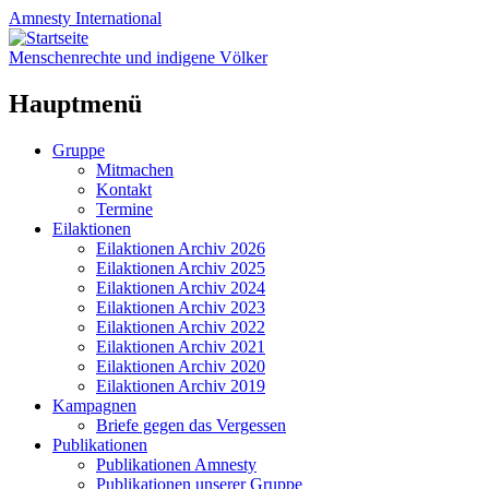
Amnesty
International
Menschenrechte und indigene Völker
Hauptmenü
Zum
Gruppe
Inhalt
Mitmachen
springen
Kontakt
Termine
Eilaktionen
Eilaktionen Archiv 2026
Eilaktionen Archiv 2025
Eilaktionen Archiv 2024
Eilaktionen Archiv 2023
Eilaktionen Archiv 2022
Eilaktionen Archiv 2021
Eilaktionen Archiv 2020
Eilaktionen Archiv 2019
Kampagnen
Briefe gegen das Vergessen
Publikationen
Publikationen Amnesty
Publikationen unserer Gruppe