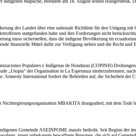
 der indigenen Mapuche, beendete am 18. August seinen Hungerstreik. D
lkerung des Landes über eine nationale Richtlinie für den Umgang mi
etroffenen stattgefunden habe und ihre Forderungen nicht berücksicht
gierung muss sicherstellen, dass die indigene Bevölkerung im ecuador
nde finanzielle Mittel dafür zur Verfügung stehen und die Recht und Er
ganizaciones Populares e Indígenas de Honduras (COPINH) Drohungen ge
äude „Utopia“ der Organisation in La Esperanza niederzubrennen, nac
te. Amnesty International fordert die Behörden auf, die Sicherheit der
Nichtregierungsorganisation MBAKITA drangsaliert, mit dem Tode bedr
der indigenen Gemeinde ASEINPOME massiv bedroht. Seit Beginn der
wohner_innen unbekannte bewaffnete Personen, die sich auf Gemeindegeb