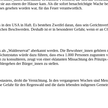
sie aus einem der Häuser kam. Als die sofort benachrichtigte Wache 
ses gesehen worden war, für das Feuer verantwortlich.
en in den USA in Haft. Es bestehen Zweifel daran, dass sein Gerichtsver
itlichen Beschwerden. Deshalb ist er in besonderer Gefahr, wenn er an C
tus als „Waldreservat“ aberkannt werden. Die Bewohner_innen gehören 
s Schutzstatus würde dazu führen, dass etwa 1.000 Personen zugunsten
 zu konsultieren, zeugt von einer eklatanten Missachtung des Prinzip
hlergehen der Bürger_innen zu stellen.
siens, droht die Vernichtung. In den vergangenen Wochen sind Mensc
eine Gefahr für den Regenwald und die darin lebenden indigenen Geme