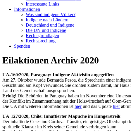
Interessante Links
Informationen
Was sind indigene Völker?
Indigene nach Ländern
Deutschland und Indigene
Die UN und Indigene
Rechtsgrundlagen
Rechtsprechung
Spenden
Eilaktionen Archiv 2020
UA-160/2020, Paraguay: Indigene Aktivistin angegriffen
Am 27. Oktober wurde Bernarda Pesoa, die Sprecherin einer indigen
Gesicht und am Kopf verwundet. Sie drohten zudem damit, ihr Haus n
Land der Gemeinschaft ausgesprochen.
Erfolg!
Die Behörden in Paraguay haben im November eine Untersuchun
der Konflikt im Zusammenhang mit der Holzwirtschaft auf Qom-Gemei
Die UA mit weiteren Informationen ist
hier
und das Update
hier
abruf
UA-127/2020, Chile: Inhaftierter Mapuche im Hungerstreik
Der inhaftierte Celestino Córdova Tránsito, ein geistiges Oberhaupt 
spirituelle Klausur im Kreis seiner Gemeinde verbringen kann.