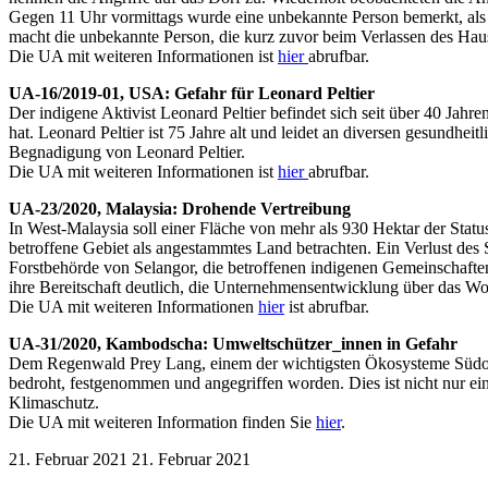
Gegen 11 Uhr vormittags wurde eine unbekannte Person bemerkt, als 
macht die unbekannte Person, die kurz zuvor beim Verlassen des Hau
Die UA mit weiteren Informationen ist
hier
abrufbar.
UA-16/2019-01, USA: Gefahr für Leonard Peltier
Der indigene Aktivist Leonard Peltier befindet sich seit über 40 Jahr
hat. Leonard Peltier ist 75 Jahre alt und leidet an diversen gesundhe
Begnadigung von Leonard Peltier.
Die UA mit weiteren Informationen ist
hier
abrufbar.
UA-23/2020, Malaysia: Drohende Vertreibung
In West-Malaysia soll einer Fläche von mehr als 930 Hektar der Sta
betroffene Gebiet als angestammtes Land betrachten. Ein Verlust de
Forstbehörde von Selangor, die betroffenen indigenen Gemeinschaften
ihre Bereitschaft deutlich, die Unternehmensentwicklung über das Wo
Die UA mit weiteren Informationen
hier
ist abrufbar.
UA-31/2020, Kambodscha: Umweltschützer_innen in Gefahr
Dem Regenwald Prey Lang, einem der wichtigsten Ökosysteme Südosta
bedroht, festgenommen und angegriffen worden. Dies ist nicht nur 
Klimaschutz.
Die UA mit weiteren Information finden Sie
hier
.
21. Februar 2021
21. Februar 2021