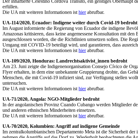
Der inhaftierte Celestino Córdova Tránsito, ein geistiges Oberhaupt
erfüllen.
Die UA mit weiteren Informationen ist
hier
abrufbar.
UA-114/2020, Ecuador: Indigene weiter durch Covid-19 bedroht
Im August informierte die Regierung von Ecuador die indigene Bevö
Amazonas kritisieren, dass keine angemessene Konsultation mit den B
ausgeschlossen worden, die die Richtlinien umsetzen sollen. Die Re
Umgang mit COVID-19 beteiligt wird, und garantieren, dass ausreiche
Die UA mit weiteren Informationen ist
hier
abrufbar.
UA-109/2020, Honduras: Landrechtsaktivist_innen bedroht
Am 23. Juni zeigte die Indigenenorganisation Consejo Cívico de Or
Flyer erhalten, in dem eine unbekannte Gruppierung drohte, das Geb
Menschen, die mit Covid-19 infiziert sind, zur Verfügung stellen woll
untersuchen.
Die UA mit weiteren Informationen ist
hier
abrufbar.
UA-71/2020, Angola: NGO-Mitglieder bedroht
In der angolanischen Provinz Cuando Cubango werden Mitglieder der 
und anderen ethnischen Minderheiten einsetzen.
Die UA mit weiteren Informationen ist
hier
abrufbar.
UA-70/2020, Kolumbien: Angriff auf indigene Gemeinde
Im zentralkolumbianischen Departamento Meta ist die Sicherheit 
nehmen die Angriffe auf das Dorf zu. Wiederholt beobachteten die An